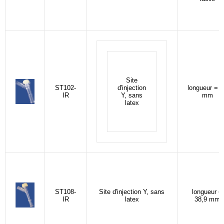
Site
ST102-
d'injection
longueur = 3
IR
Y, sans
mm
latex
ST108-
Site d'injection Y, sans
longueur =
IR
latex
38,9 mm