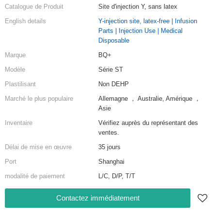
Catalogue de Produit
Site d'injection Y, sans latex
English details
Y-injection site, latex-free | Infusion
Parts | Injection Use | Medical
Disposable
Marque
BQ+
Modèle
Série ST
Plastilisant
Non DEHP
Marché le plus populaire
Allemagne ， Australie, Amérique ，
Asie
Inventaire
Vérifiez auprès du représentant des
ventes.
Délai de mise en œuvre
35 jours
Port
Shanghai
modalité de paiement
L/C, D/P, T/T
Contactez immédiatement