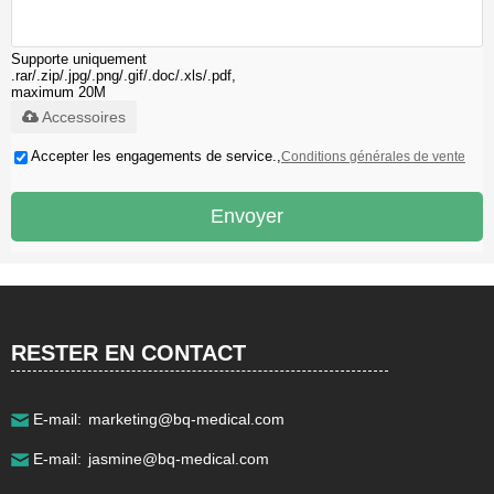
Supporte uniquement
.rar/.zip/.jpg/.png/.gif/.doc/.xls/.pdf,
maximum 20M
Accessoires
Téléphone:
+86 021-57743953
Accepter les engagements de service.,
Conditions générales de vente
Envoyer
Email:
info@bq-medical.com
icarusma@bq-medical.com
Adresse détaillée:
No.18,Cheye Road,Songjiang
District,Shanghai 201611 China.
RESTER EN CONTACT
E-mail:
marketing@bq-medical.com
E-mail:
jasmine@bq-medical.com