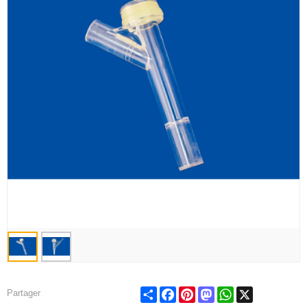
Share
Facebook
Pinterest
Mastodon
WhatsApp
X
Partager