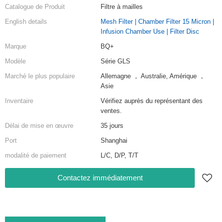
Catalogue de Produit
Filtre à mailles
English details
Mesh Filter | Chamber Filter 15 Micron |
Infusion Chamber Use | Filter Disc
Marque
BQ+
Modèle
Série GLS
Marché le plus populaire
Allemagne ， Australie, Amérique ，
Asie
Inventaire
Vérifiez auprès du représentant des
ventes.
Délai de mise en œuvre
35 jours
Port
Shanghai
modalité de paiement
L/C, D/P, T/T
Contactez immédiatement