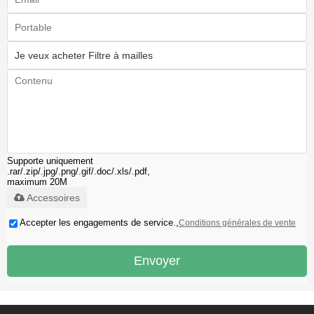
Supporte uniquement
.rar/.zip/.jpg/.png/.gif/.doc/.xls/.pdf,
maximum 20M
Accessoires
Téléphone:
+86 021-57743953
Accepter les engagements de service.,
Conditions générales de vente
Envoyer
Email:
info@bq-medical.com
icarusma@bq-medical.com
Adresse détaillée:
No.18,Cheye Road,Songjiang