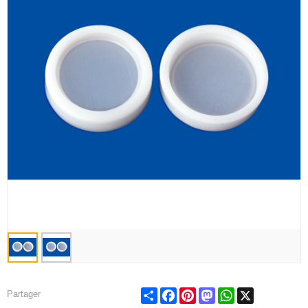
Share
Facebook
Pinterest
Mastodon
WhatsApp
X
Partager