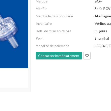
Marque
BQ+
Modèle
Série BCV
Marché le plus populaire
Allemagne
Inventaire
Vérifiez a
Délai de mise en œuvre
35 jours
Port
Shanghai
modalité de paiement
L/C, D/P, 
Contactez immédiatement