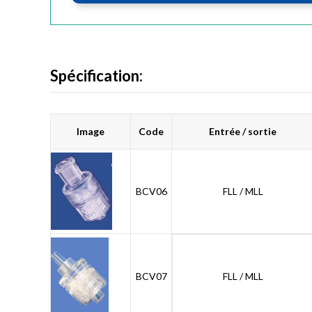
Spécification:
Image
Code
Entrée / sortie
BCV06
FLL / MLL
BCV07
FLL / MLL