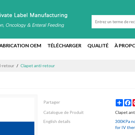
ABRICATION OEM
TÉLÉCHARGER
QUALITÉ
À PROPO
i-retour
/
Clapet anti-retour
Share
F
Partager
Catalogue de Produit
Clapet ant
English details
300KPa non
for IV the