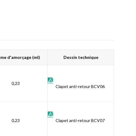
me d'amorçage (ml)
Dessin technique
0,23
Clapet anti-retour BCV06
0,23
Clapet anti-retour BCV07