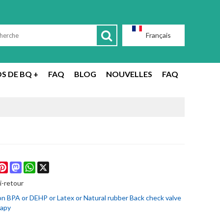
Français
S DE BQ +
FAQ
BLOG
NOUVELLES
FAQ
acebook
Pinterest
Mastodon
WhatsApp
X
i-retour
 BPA or DEHP or Latex or Natural rubber Back check valve
rapy